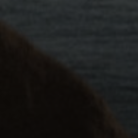
หากสถานที่ข้างต้นไม่เหมาะกับคุณ เรายังมีบริการติดต่อทั่ว
แอฟริกาใต้ด้วย โปรดติดต่อเราที่หมายเลข 1300 364 277 เพื่อ
สอบถามข้อมูลเพิ่มเติม
สนับสนุนความสัมพันธ์ที่แน่นแฟ้นทั่วทั้ง SA
และที่อื่นๆ
ออสเตรเลีย
ในความสัมพันธ์