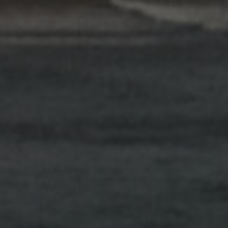
ม
เมาท์แกมเบียร์
บอนด์ิก
25 Jubilee Highway West, Mount Gambier SA 5290,
ออสเตรเลีย
ขอเส้นทาง
ข้อมูลเว็บไซต์
สถานที่ขยายงาน