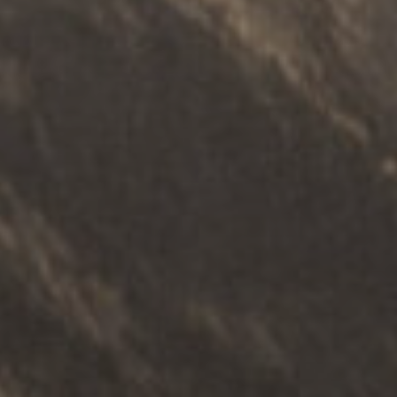
ขอเส้นทาง
ข้อมูลเว็บไซต์
พี
พอร์ตแอดิเลด – ตะวันตกตอนนอก
ยาร์ตาปูลติ
12 Todd Street, พอร์ตแอดิเลด SA, ออสเตรเลีย
ศูนย์สัมพันธ์ครอบครัว
ขอเส้นทาง