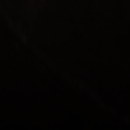
เรารับทราบถึงอำนาจอธิปไตยทางวัฒนธรรม จิตวิญญาณ และ
เศรษฐกิจของชาวอะบอริจินในออสเตรเลียและชาวเกาะช่องแคบท
อร์เรส
เราเข้าใจดีว่าการละเมิดอธิปไตยอย่างต่อเนื่องยังคงส่งผลเสียต่อ
ความสัมพันธ์ สุขภาพ ความเป็นอยู่ และแรงบันดาลใจของชาวอะ
บอริจินและชาวเกาะช่องแคบทอร์เรส
เรามุ่งมั่นที่จะเสริมสร้างความเป็นอยู่ที่ดีของชาวอะบอริจินและชาว
เกาะช่องแคบทอร์เรส ครอบครัว และชุมชน
เราตระหนักดีว่าการให้ความเคารพและการเลี้ยงดูชุมชนชาวอะบอริ
จินและชาวเกาะช่องแคบทอร์เรสเป็นประโยชน์สำหรับชาว
ออสเตรเลียทุกคน
เราให้เกียรติผู้อาวุโส Kaurna ของที่ราบแอดิเลดและผู้อาวุโสของ
ภูมิภาคแม่น้ำเมอร์เรย์และมัลลีเป็นพิเศษ ซึ่งรวมถึง: Ngaiawang,
Ngawait, Nganguruku, Erawirung, Ngintait, Ngaraite,
Ngarkat และส่วนเล็กๆ ของ Maraura และ Daanggali และผู้
อาวุโสแห่งประเทศ Barngarla ในตอนกลางของภาคเหนือและ
Boandik Land Mount Gambier ซึ่งเป็นที่ตั้งของสำนักงาน