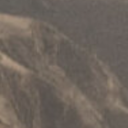
Muna Pari
7 Gillingham Road, Elizabeth SA, Australia
ศูนย์สัมพันธ์ครอบครัว
ขอเส้นทาง
ข้อมูลเว็บไซต์
ชม
ฮินด์มาร์ช – ตะวันตกตอนใน
กุนตู