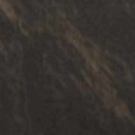
ข้อมูลเว็บไซต์
Kaurna Land ครอบคลุมตั้งแต่ Crystal Brook ทางตอนเหนือ แหลมเจอร์วัวส์ทาง
Kaurna Land ครอบคลุมตั้งแต่ Crystal Brook ทางตอนเหนือ แหลมเจอร์วัวส์ทาง
เอราวัณ หมายถึง ชาวยิรวิรังและจิรวิรังซึ่งมีที่ดินตั้งอยู่ตอนบนของแม่น้ำเมอร์เรย์ใน
ประเทศ Kurdnatta ตั้งอยู่ในภูมิภาคพอร์ตออกัสตา บริเวณนี้ยังรวมถึงดินแดนของ
ประเทศ Kurdnatta ตั้งอยู่ในภูมิภาคพอร์ตออกัสตา บริเวณนี้ยังรวมถึงดินแดนของ
ประเทศ Boandik ตั้งอยู่ในภูมิภาค Mount Gambier “บัญดิก” หรือ “บุงกันทิตจี”
ประเทศ Peramangk ทอดตัวจากเชิงเขาเหนือที่ราบแอดิเลด ทางเหนือจาก
ลุ่มแม่น้ำเบอร์รี ริเวอร์แลนด์ยังหมายถึงพื้นที่โดยรอบ เช่น Ngaiawang, Ngawait,
ชาว Barngarla และ Nukunu ด้วย “กุดนาตตะ” แปลว่า “แหล่งทรายลอย”
ชาว Barngarla และ Nukunu ด้วย “กุดนาตตะ” แปลว่า “แหล่งทรายลอย”
ทิศใต้ เนินเขาแอดิเลดทางทิศตะวันออก และผืนน้ำทางทิศตะวันตก ดินแดน
ทิศใต้ เนินเขาแอดิเลดทางทิศตะวันออก และผืนน้ำทางทิศตะวันตก ดินแดน
Mount Barker ผ่าน Harrogate, Gumeracha, Mount Pleasant และ
แปลว่า “ชาวกก”
Nganguruku, Ngintait, Ngaralte, Ngarkat และส่วนเล็กๆ ของ Maraura และ
Kaurna ติดกับเมือง Nukunu, Ngarrindjeri, Peramangk, Narungga และ
Kaurna ติดกับเมือง Nukunu, Ngarrindjeri, Peramangk, Narungga และ
Springton ไปจนถึงเขต Angaston และ Gawler ใน Barossa และทางใต้สู่
Daanggali
Ngadjuri คำว่า 'Kaurna' น่าจะมีรากมาจากภาษา Ramindjeri/Ngarrindjeri ที่
Ngadjuri คำว่า 'Kaurna' น่าจะมีรากมาจากภาษา Ramindjeri/Ngarrindjeri ที่
Strathalbyn และ Myponga บนคาบสมุทร Fleurieu นอกจากนี้ยังมีสถานที่ริม
แม่น้ำเมอร์เรย์ทางทิศตะวันออกซึ่งชาวเประมังก์เข้าถึงแม่น้ำได้ “เปรามังก์” เป็นคำ
อยู่ใกล้เคียง ซึ่งแสดงถึงความใกล้ชิดระหว่างดินแดนของชาวอะบอริจิน
อยู่ใกล้เคียง ซึ่งแสดงถึงความใกล้ชิดระหว่างดินแดนของชาวอะบอริจิน
ข
ผสมระหว่างคำว่า “เประ” แปลว่า วางไว้บนเทือกเขาสูงตระหง่านเป็นชั้นๆ และ “ไมง
เกอร์” แปลว่า นักรบผิวสีแดงสด
เบอร์รี – ริเวอร์แลนด์
เอราวิรุง
9 Kay Avenue, Berri SA 5343, ออสเตรเลีย
ขอเส้นทาง
ข้อมูลเว็บไซต์