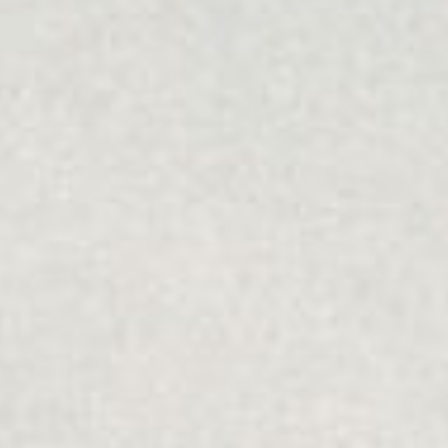
รถไฟ
ล่ามภาษา
การเข้าถึงรถเข็น
ค้นหา