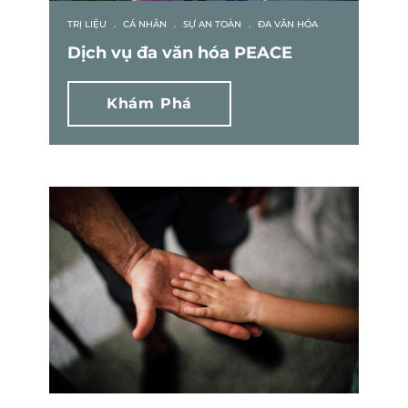
TRỊ LIỆU
.
CÁ NHÂN
.
SỰ AN TOÀN
.
ĐA VĂN HÓA
Dịch vụ đa văn hóa PEACE
Khám Phá