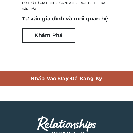
HỖ TRỢ TỪ GIA ĐÌNH
.
CÁ NHÂN
.
TÁCH BIỆT
.
ĐA
VĂN HÓA
Tư vấn gia đình và mối quan hệ
Khám Phá
Nhấp Vào Đây Để Đăng Ký