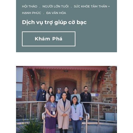
HỘI THẢO
.
NGƯỜI LỚN TUỔI
.
SỨC KHỎE TÂM THẦN +
HẠNH PHÚC
.
ĐA VĂN HÓA
Dịch vụ trợ giúp cờ bạc
Khám Phá